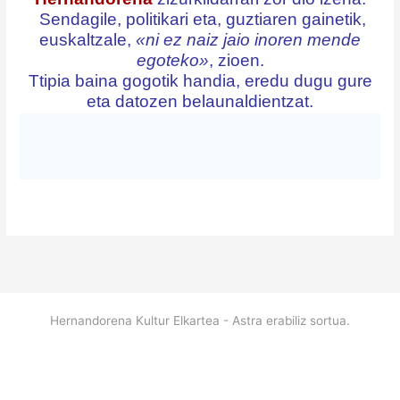
Sendagile, politikari eta, guztiaren gainetik,
euskaltzale,
«ni ez naiz jaio inoren mende
egoteko»
, zioen.
Ttipia baina gogotik handia, eredu dugu gure
eta datozen belaunaldientzat.
Hernandorena Kultur Elkartea - Astra erabiliz sortua.