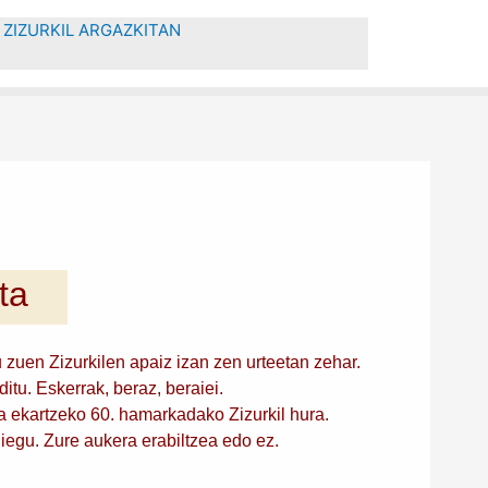
ZIZURKIL ARGAZKITAN
ta
zuen Zizurkilen apaiz izan zen urteetan zehar.
itu. Eskerrak, beraz, beraiei.
a ekartzeko 60. hamarkadako Zizurkil hura.
diegu. Zure aukera erabiltzea edo ez.