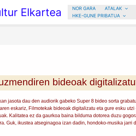
NOR GARA
ATALAK
tur Elkartea
HKE-GUNE PRIBATUA
uzmendiren bideoak digitalizatu
 jasota dau den audiorik gabeko Super 8 bideo sorta grabatu 
en eskariz, Filmotekak bideoak digitalizatu eta gure esku utzi d
atuak. Kalitatea ez da gaurkoa baina bilduma dotorea duzu gogor
ra. Guk, ikustea atseginagoa izan dadin, hondoko-musika jarri 