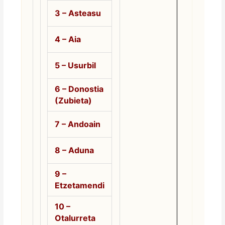
3 –
Asteasu
4 – Aia
5 – Usurbil
6 – Donostia
(Zubieta)
7 – Andoain
8 – Aduna
9 –
Etzetamendi
10 –
Otalurreta