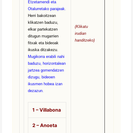
Etzetamendi eta
Otalurretako parajeak.
Herri bakoitzean
klikatzen baduzu,
(Klikatu
elkar partekatzen
irudian
ditugun mugarrien
handitzeko)
fitxak eta bideoak
ikuska ditzakezu.
Mugikorra erabili nahi
baduzu, horizontalean
jartzea gomendatzen
dizugu, bideoen
ikusmen hobea izan
dezazun.
1 – Villabona
2 –
Anoeta