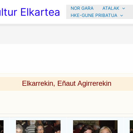
NOR GARA
ATALAK
tur Elkartea
HKE-GUNE PRIBATUA
Elkarrekin, Eñaut Agirrerekin