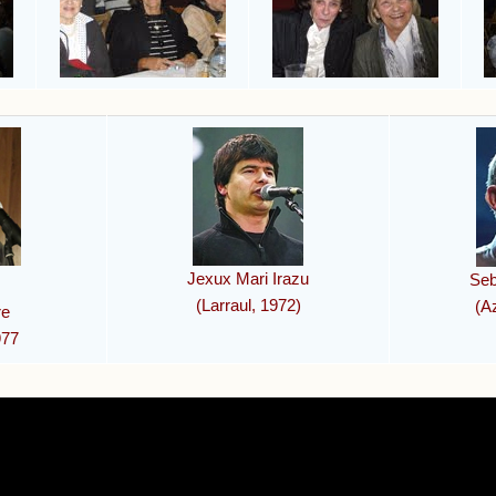
Jexux Mari Irazu
Seb
(Larraul, 1972)
(Az
re
977