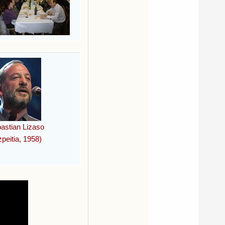
astian Lizaso
peitia, 1958)