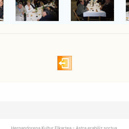
hhhhhhhhhhhh
Hernandorena Kultur Elkartea - Astra erabiliz sortua.