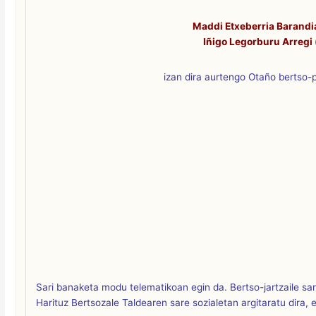
Maddi Etxeberria Barandi
Iñigo Legorburu Arregi 
izan dira aurtengo Otaño bertso-p
Sari banaketa modu telematikoan egin da. Bertso-jartzaile s
Harituz Bertsozale Taldearen sare sozialetan argitaratu dira,