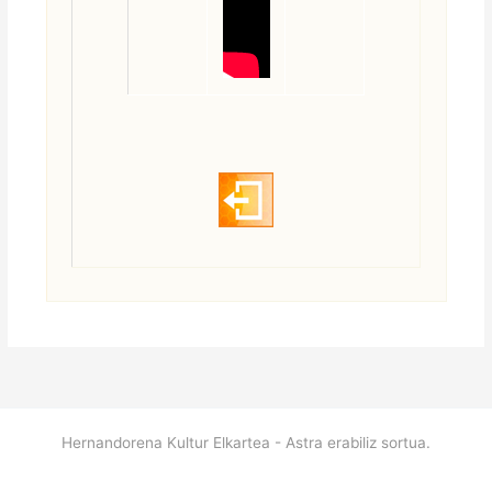
hhhhhhhhhhhh
Hernandorena Kultur Elkartea - Astra erabiliz sortua.