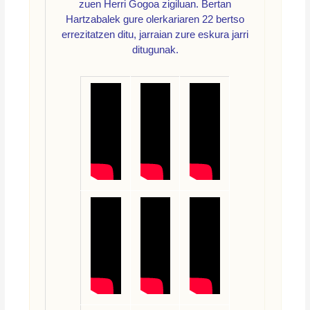
zuen Herri Gogoa zigiluan. Bertan
Hartzabalek gure olerkariaren 22 bertso
errezitatzen ditu, jarraian zure eskura jarri
ditugunak.